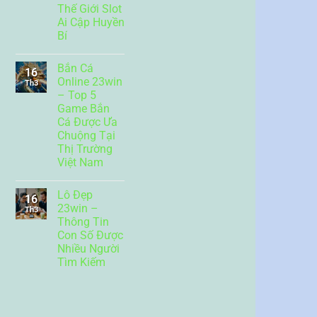
Đọc
Thế Giới Slot
Kèo
Ai Cập Huyền
Châu
Âu
Bí
Luck8
Không
Chuẩn
có
Xác
Bắn Cá
bình
Cho
16
luận
Người
Online 23win
Th3
ở
Mới
– Top 5
Cleopatra
Nổ
Game Bắn
Hũ
Cá Được Ưa
23win
–
Chuộng Tại
Khám
Thị Trường
Phá
Thế
Việt Nam
Giới
Không
Slot
có
Ai
Lô Đẹp
bình
16
Cập
luận
Huyền
23win –
Th3
ở
Bí
Thông Tin
Bắn
Cá
Con Số Được
Online
Nhiều Người
23win
–
Tìm Kiếm
Top
Không
5
có
Game
bình
Bắn
luận
Cá
ở
Được