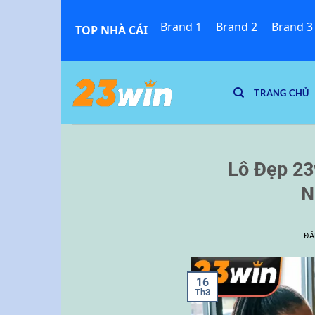
Brand 1
Brand 2
Brand 3
TOP NHÀ CÁI
Bỏ
qua
TRANG CHỦ
nội
dung
Lô Đẹp 23
N
Đ
16
Th3