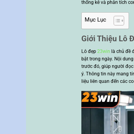
thống kê và phân tích co
Mục Lục
Giới Thiệu Lô 
Lô đẹp
23win
là chủ đề 
bật trong ngày. Nội dun
trước đó, giúp người đọ
ý. Thông tin này mang t
liệu liên quan đến các co