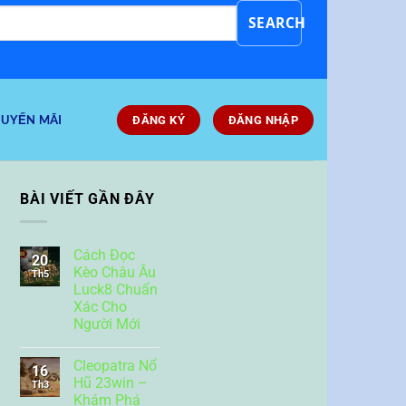
SEARCH
UYẾN MÃI
ĐĂNG KÝ
ĐĂNG NHẬP
BÀI VIẾT GẦN ĐÂY
Cách Đọc
20
Kèo Châu Âu
Th5
Luck8 Chuẩn
Xác Cho
Người Mới
Không
có
Cleopatra Nổ
bình
16
luận
Hũ 23win –
Th3
ở
Khám Phá
Cách