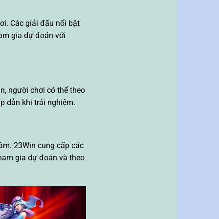
i. Các giải đấu nổi bật
ham gia dự đoán với
, người chơi có thể theo
p dẫn khi trải nghiệm.
tâm. 23Win cung cấp các
tham gia dự đoán và theo