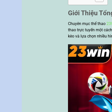
Giới Thiệu Tổ
Chuyên mục thể thao
23
thao trực tuyến một cách 
kèo và lựa chọn nhiều h