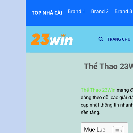
Brand 1
Brand 2
Brand 3
TOP NHÀ CÁI
Bỏ
qua
TRANG CHỦ
nội
dung
Thể Thao 23W
Thể Thao 23Win
mang đến
dàng theo dõi các giải đ
cập nhật thông tin nhanh
nền tảng.
Mục Lục