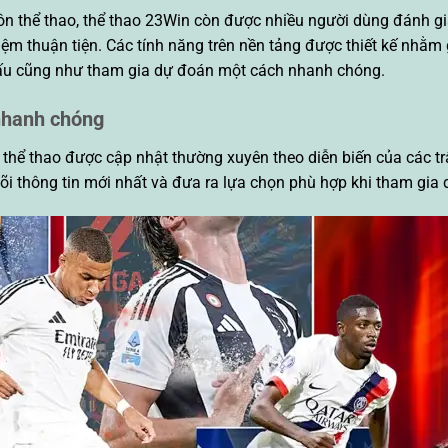
n thể thao, thể thao 23Win còn được nhiều người dùng đánh gi
iệm thuận tiện. Các tính năng trên nền tảng được thiết kế nhằm
 đấu cũng như tham gia dự đoán một cách nhanh chóng.
 nhanh chóng
 thể thao được cập nhật thường xuyên theo diễn biến của các tr
õi thông tin mới nhất và đưa ra lựa chọn phù hợp khi tham gia