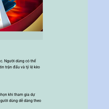
ục. Người dùng có thể
in trận đấu và tỷ lệ kèo
chọn khi tham gia dự
 người dùng dễ dàng theo