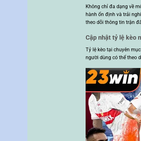
Không chỉ đa dạng về mô
hành ổn định và trải ngh
theo dõi thông tin trận
Cập nhật tỷ lệ kèo
Tỷ lệ kèo tại chuyên mục
người dùng có thể theo d