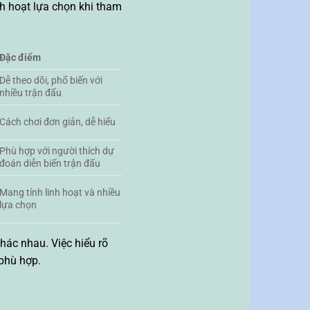
nh hoạt lựa chọn khi tham
Đặc điểm
Dễ theo dõi, phổ biến với
nhiều trận đấu
Cách chơi đơn giản, dễ hiểu
Phù hợp với người thích dự
đoán diễn biến trận đấu
Mang tính linh hoạt và nhiều
lựa chọn
hác nhau. Việc hiểu rõ
 phù hợp.