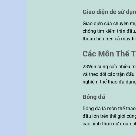
Giao diện dễ sử dụn
Giao diện của chuyên mục
chóng tìm kiếm trận đấu,
thuận tiện trên cả máy tín
Các Môn Thể T
23Win cung cấp nhiều mô
và theo dõi các trận đấu 
nghiệm thể thao đa dạng
Bóng đá
Bóng đá là môn thể thao
đấu lớn trên thế giới cùn
các hình thức dự đoán ph