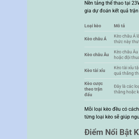
Nền tảng thể thao tại 23
gia dự đoán kết quả trận
Loại kèo
Mô tả
Kèo châu Á là
Kèo châu Á
thức này thư
Kèo châu Âu 
Kèo châu Âu
hoặc đội thu
Kèo tài xỉu t
Kèo tài xỉu
quả thắng th
Kèo cược
Đây là các lo
theo trận
thắng hoặc k
đấu
Mỗi loại kèo đều có cách
từng loại kèo sẽ giúp ng
Điểm Nổi Bật 