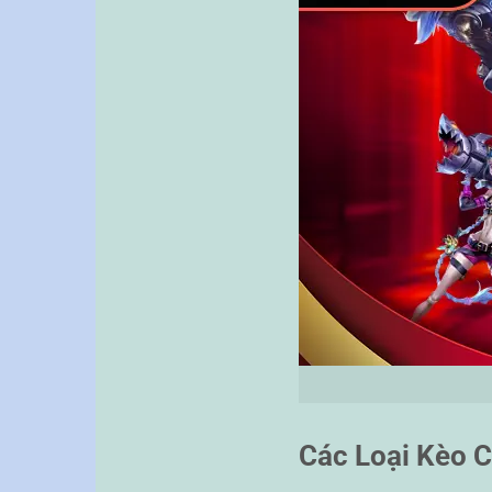
Các Loại Kèo 