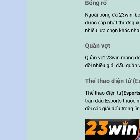
Bóng rổ
Ngoài bóng đá 23win, bón
được cập nhật thường xu
nhiều lựa chọn khác nha
Quần vợt
Quần vợt 23win mang đến 
dõi nhiều giải đấu quần 
Thể thao điện tử (E
Thể thao điện tử
(Esport
trận đấu Esports thuộc n
dõi các giải đấu trong lĩ