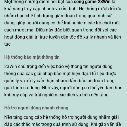
Một trong những điểm nổi bật của
cổng game 23Win
là
khả năng truy cập nhanh và ổn định. Hệ thống được tối ưu
nhằm hạn chế tình trạng gián đoạn trong quá trình sử
dụng, giúp người dùng có thể trải nghiệm các trò chơi một
cách mượt mà. Điều này đặc biệt quan trọng đối với các
hoạt động giải trí trực tuyến cần tốc độ xử lý nhanh và liên
tục.
Hệ thống bảo mật thông tin
23Win chú trọng đến việc bảo vệ thông tin người dùng
thông qua các giải pháp bảo mật hiện đại. Dữ liệu được
quản lý và xử lý cẩn thận nhằm đảm bảo an toàn trong
quá trình sử dụng. Nhờ vậy, người dùng có thể yên tâm hơn
khi truy cập và trải nghiệm các dịch vụ trên nền tảng.
Hỗ trợ người dùng nhanh chóng
Nền tảng cung cấp hệ thống hỗ trợ người dùng nhằm giải
đáp các thắc mắc trong quá trình sử dụng. Khi gặp vấn đề