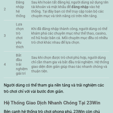
Đăng
Sau khi hoàn tất đăng ký, người dùng sử dụng tên
nhập
tài khoản và mật khẩu để
đăng nhập
vào hệ
2
hệ
thống. Tại đây bạn có thể truy cập toàn bộ các
thống
chuyên mục và tính năng có trên nền tảng.
Lựa
chọn
Khi đã đăng nhập thành công, người dùng có thể
trò
khám phá các chuyên mục như thể thao, casino,
3
chơi
nổ hũ hoặc bắn cá. Mỗi chuyên mục đều có nhiều
yêu
trò chơi khác nhau để lựa chọn.
thích
Bắt
Sau khi chọn được trò chơi phù hợp, người dùng
đầu
chỉ cần tham gia và bắt đầu trải nghiệm. Hệ thống
4
trải
giao diện đơn giản giúp thao tác nhanh chóng và
nghiệm
thuận tiện.
giải trí
Người dùng có thể tham gia nền tảng và trải nghiệm các
trò chơi chỉ với vài bước đơn giản.
Hệ Thống Giao Dịch Nhanh Chóng Tại 23Win
Bên cạnh hệ thống trò chơi phong phú, 23Win còn chú