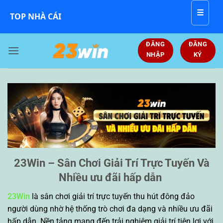
☰
TOP NHÀ CÁI
Bỏ
ĐĂNG
ĐĂNG
qua
NHẬP
KÝ
nội
dung
23Win – Sân Chơi Giải Trí Trực Tuyến Và
Nhiều ưu đãi hấp dẫn
23Win
là sân chơi giải trí trực tuyến thu hút đông đảo
người dùng nhờ hệ thống trò chơi đa dạng và nhiều ưu đãi
hấp dẫn. Nền tảng mang đến trải nghiệm giải trí tiện lợi với