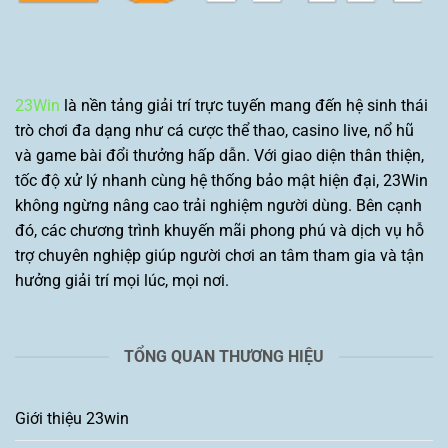
23Win
là nền tảng giải trí trực tuyến mang đến hệ sinh thái
trò chơi đa dạng như cá cược thể thao, casino live, nổ hũ
và game bài đổi thưởng hấp dẫn. Với giao diện thân thiện,
tốc độ xử lý nhanh cùng hệ thống bảo mật hiện đại, 23Win
không ngừng nâng cao trải nghiệm người dùng. Bên cạnh
đó, các chương trình khuyến mãi phong phú và dịch vụ hỗ
trợ chuyên nghiệp giúp người chơi an tâm tham gia và tận
hưởng giải trí mọi lúc, mọi nơi.
TỔNG QUAN THƯƠNG HIỆU
Giới thiệu 23win