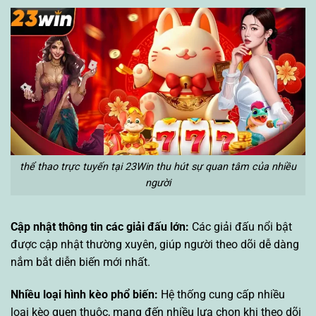
thể thao trực tuyến tại 23Win thu hút sự quan tâm của nhiều
người
Cập nhật thông tin các giải đấu lớn:
Các giải đấu nổi bật
được cập nhật thường xuyên, giúp người theo dõi dễ dàng
nắm bắt diễn biến mới nhất.
Nhiều loại hình kèo phổ biến:
Hệ thống cung cấp nhiều
loại kèo quen thuộc, mang đến nhiều lựa chọn khi theo dõi