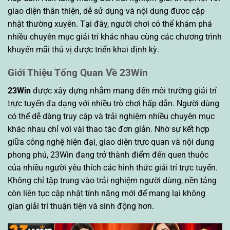
giao diện thân thiện, dễ sử dụng và nội dung được cập
nhật thường xuyên. Tại đây, người chơi có thể khám phá
nhiều chuyên mục giải trí khác nhau cùng các chương trình
khuyến mãi thú vị được triển khai định kỳ.
Giới Thiệu Tổng Quan Về 23Win
23Win
được xây dựng nhằm mang đến môi trường giải trí
trực tuyến đa dạng với nhiều trò chơi hấp dẫn. Người dùng
có thể dễ dàng truy cập và trải nghiệm nhiều chuyên mục
khác nhau chỉ với vài thao tác đơn giản. Nhờ sự kết hợp
giữa công nghệ hiện đại, giao diện trực quan và nội dung
phong phú, 23Win đang trở thành điểm đến quen thuộc
của nhiều người yêu thích các hình thức giải trí trực tuyến.
Không chỉ tập trung vào trải nghiệm người dùng, nền tảng
còn liên tục cập nhật tính năng mới để mang lại không
gian giải trí thuận tiện và sinh động hơn.