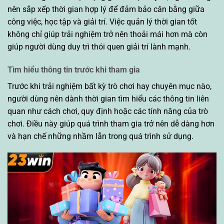
nên sắp xếp thời gian hợp lý để đảm bảo cân bằng giữa
công việc, học tập và giải trí. Việc quản lý thời gian tốt
không chỉ giúp trải nghiệm trở nên thoải mái hơn mà còn
giúp người dùng duy trì thói quen giải trí lành mạnh.
Tìm hiểu thông tin trước khi tham gia
Trước khi trải nghiệm bất kỳ trò chơi hay chuyên mục nào,
người dùng nên dành thời gian tìm hiểu các thông tin liên
quan như cách chơi, quy định hoặc các tính năng của trò
chơi. Điều này giúp quá trình tham gia trở nên dễ dàng hơn
và hạn chế những nhầm lẫn trong quá trình sử dụng.