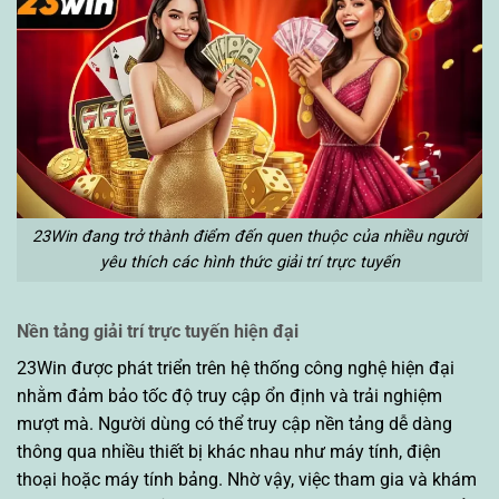
23Win đang trở thành điểm đến quen thuộc của nhiều người
yêu thích các hình thức giải trí trực tuyến
Nền tảng giải trí trực tuyến hiện đại
23Win được phát triển trên hệ thống công nghệ hiện đại
nhằm đảm bảo tốc độ truy cập ổn định và trải nghiệm
mượt mà. Người dùng có thể truy cập nền tảng dễ dàng
thông qua nhiều thiết bị khác nhau như máy tính, điện
thoại hoặc máy tính bảng. Nhờ vậy, việc tham gia và khám