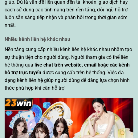
giúp. Dù là vấn đề liên quan đến tài khoản, giao dịch hay
cách sử dụng các tính năng trên nền tảng, đội ngũ hỗ trợ
luôn sẵn sàng tiếp nhận và phản hồi trong thời gian sớm
nhất.
Nhiều kênh liên hệ khác nhau
Nền tảng cung cấp nhiều kênh liên hệ khác nhau nhằm tạo
sự thuận tiện cho người dùng. Người tham gia có thể liên
hệ thông qua
live chat trên website, email hoặc các kênh
hỗ trợ trực tuyến
được cung cấp trên hệ thống. Việc đa
dạng kênh liên hệ giúp người dùng dễ dàng lựa chọn hình
thức phù hợp khi cần hỗ trợ.