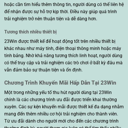
hoặc cần tìm hiểu thêm thông tin, người dùng có thể liên hệ
để nhận được sự hỗ trợ kịp thời. Điều này giúp quá trình
trải nghiệm trở nên thuận tiện và dễ dàng hơn.
Tương thích nhiều thiết bị
23Win được thiết kế để hoạt động tốt trên nhiều thiết bị
khác nhau như máy tính, điện thoại thông minh hoặc máy
tính bảng. Nhờ khả năng tương thích linh hoạt, người dùng
có thể truy cập và trải nghiệm các trò chơi ở bất kỳ đâu mà
vẫn đảm bảo sự thuận tiện và ổn định.
Chương Trình Khuyến Mãi Hấp Dẫn Tại 23Win
Một trong những yếu tố thu hút người dùng tại 23Win
chính là các chương trình ưu đãi được triển khai thường
xuyên. Các sự kện khuyến mãi được thiết kế đa dạng nhằm
mang đến thêm nhiều cơ hội trải nghiệm cho thành viên.
Từ ưu đãi dành cho người mới cho đến các chương trình