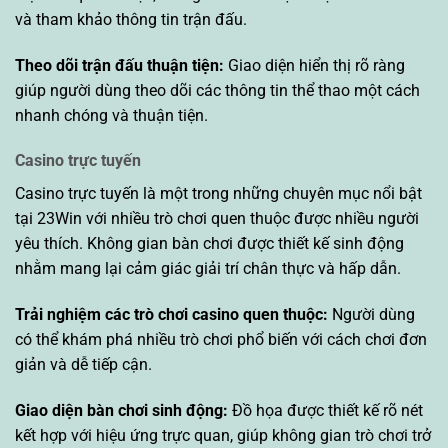
và tham khảo thông tin trận đấu.
Theo dõi trận đấu thuận tiện:
Giao diện hiển thị rõ ràng
giúp người dùng theo dõi các thông tin thể thao một cách
nhanh chóng và thuận tiện.
Casino trực tuyến
Casino trực tuyến là một trong những chuyên mục nổi bật
tại 23Win với nhiều trò chơi quen thuộc được nhiều người
yêu thích. Không gian bàn chơi được thiết kế sinh động
nhằm mang lại cảm giác giải trí chân thực và hấp dẫn.
Trải nghiệm các trò chơi casino quen thuộc:
Người dùng
có thể khám phá nhiều trò chơi phổ biến với cách chơi đơn
giản và dễ tiếp cận.
Giao diện bàn chơi sinh động:
Đồ họa được thiết kế rõ nét
kết hợp với hiệu ứng trực quan, giúp không gian trò chơi trở