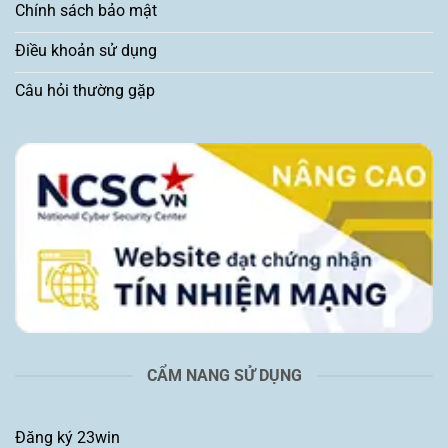
Chính sách bảo mật
Điều khoản sử dụng
Câu hỏi thường gặp
CẨM NANG SỬ DỤNG
Đăng ký 23win