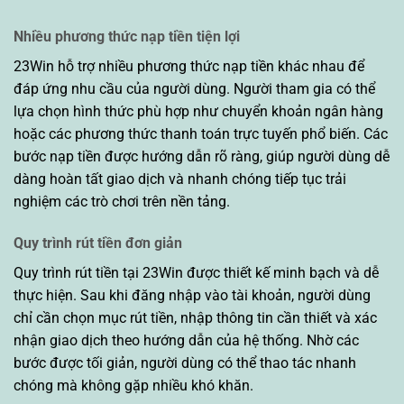
Nhiều phương thức nạp tiền tiện lợi
23Win hỗ trợ nhiều phương thức nạp tiền khác nhau để
đáp ứng nhu cầu của người dùng. Người tham gia có thể
lựa chọn hình thức phù hợp như chuyển khoản ngân hàng
hoặc các phương thức thanh toán trực tuyến phổ biến. Các
bước nạp tiền được hướng dẫn rõ ràng, giúp người dùng dễ
dàng hoàn tất giao dịch và nhanh chóng tiếp tục trải
nghiệm các trò chơi trên nền tảng.
Quy trình rút tiền đơn giản
Quy trình rút tiền tại 23Win được thiết kế minh bạch và dễ
thực hiện. Sau khi đăng nhập vào tài khoản, người dùng
chỉ cần chọn mục rút tiền, nhập thông tin cần thiết và xác
nhận giao dịch theo hướng dẫn của hệ thống. Nhờ các
bước được tối giản, người dùng có thể thao tác nhanh
chóng mà không gặp nhiều khó khăn.