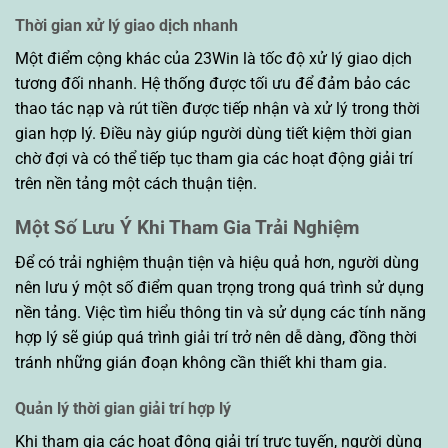
Thời gian xử lý giao dịch nhanh
Một điểm cộng khác của 23Win là tốc độ xử lý giao dịch
tương đối nhanh. Hệ thống được tối ưu để đảm bảo các
thao tác nạp và rút tiền được tiếp nhận và xử lý trong thời
gian hợp lý. Điều này giúp người dùng tiết kiệm thời gian
chờ đợi và có thể tiếp tục tham gia các hoạt động giải trí
trên nền tảng một cách thuận tiện.
Một Số Lưu Ý Khi Tham Gia Trải Nghiệm
Để có trải nghiệm thuận tiện và hiệu quả hơn, người dùng
nên lưu ý một số điểm quan trọng trong quá trình sử dụng
nền tảng. Việc tìm hiểu thông tin và sử dụng các tính năng
hợp lý sẽ giúp quá trình giải trí trở nên dễ dàng, đồng thời
tránh những gián đoạn không cần thiết khi tham gia.
Quản lý thời gian giải trí hợp lý
Khi tham gia các hoạt động giải trí trực tuyến, người dùng