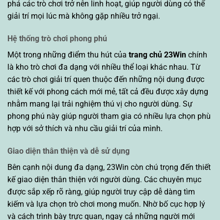
phá các trò chơi trở nên linh hoạt, giúp người dùng có thể
giải trí mọi lúc mà không gặp nhiều trở ngại.
Hệ thống trò chơi phong phú
Một trong những điểm thu hút của
trang chủ 23Win
chính
là kho trò chơi đa dạng với nhiều thể loại khác nhau. Từ
các trò chơi giải trí quen thuộc đến những nội dung được
thiết kế với phong cách mới mẻ, tất cả đều được xây dựng
nhằm mang lại trải nghiệm thú vị cho người dùng. Sự
phong phú này giúp người tham gia có nhiều lựa chọn phù
hợp với sở thích và nhu cầu giải trí của mình.
Giao diện thân thiện và dễ sử dụng
Bên cạnh nội dung đa dạng, 23Win còn chú trọng đến thiết
kế giao diện thân thiện với người dùng. Các chuyên mục
được sắp xếp rõ ràng, giúp người truy cập dễ dàng tìm
kiếm và lựa chọn trò chơi mong muốn. Nhờ bố cục hợp lý
và cách trình bày trực quan, ngay cả những người mới