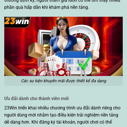
thưởng định kỳ, người tham gia luôn có thể tìm thấy nhiều
phần quà hấp dẫn khi khám phá nền tảng.
Các sự kiện khuyến mãi được thiết kế đa dạng
Ưu đãi dành cho thành viên mới
23Win triển khai nhiều chương trình ưu đãi dành riêng cho
người dùng mới nhằm tạo điều kiện trải nghiệm nền tảng
dễ dàng hơn. Khi đăng ký tài khoản, người chơi có thể